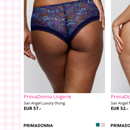
PrimaDonna Lingerie
PrimaDo
San Angel Luxury thong
San Angel 
EUR 57.-
EUR 52.-