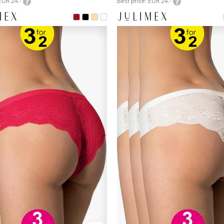
EUR 24.-
Best price
EUR 24.-