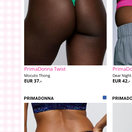
PrimaDonna Twist
PrimaDo
Mocuto Thong
Dear Night
EUR 37.-
EUR 42.-