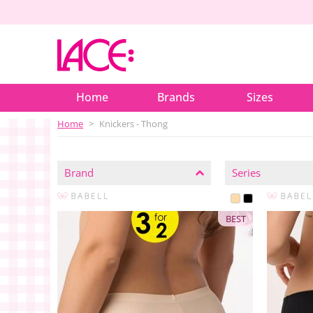
Home
Brands
Sizes
Home
Knickers - Thong
CLOSE
FILTERS
Brand
Series
BEST