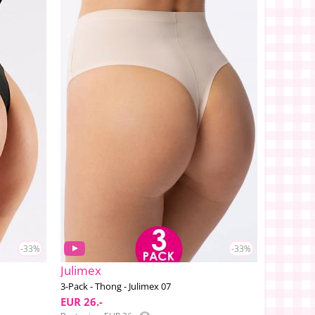
-33%
-33%
Julimex
3-Pack - Thong - Julimex 07
EUR 26.-