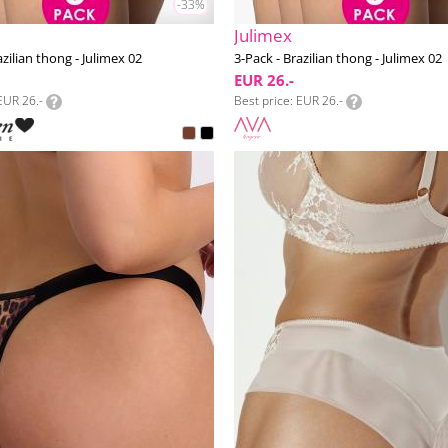
-33%
Julimex
azilian thong - Julimex 02
3-Pack - Brazilian thong - Julimex 02
EUR 26.-
EUR 26.-
Best price
EUR 26.-