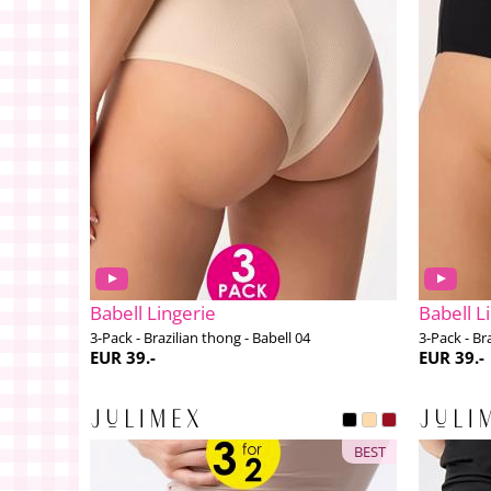
Babell Lingerie
Babell L
3-Pack - Brazilian thong - Babell 04
3-Pack - Br
EUR 39.-
EUR 39.-
BEST