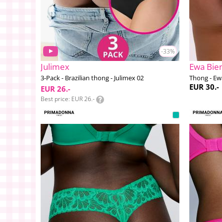
-33%
Julimex
Ewa Bie
3-Pack - Brazilian thong - Julimex 02
Thong - Ew
EUR 30.-
EUR 26.-
Best price
EUR 26.-