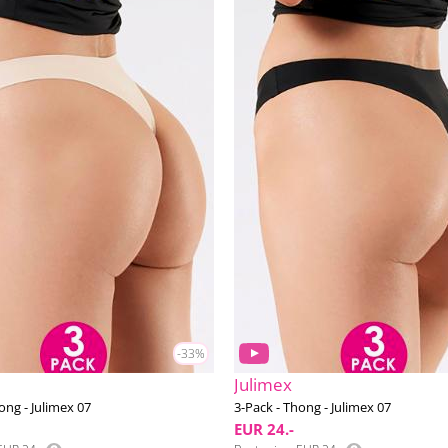
-33%
Julimex
ong - Julimex 07
3-Pack - Thong - Julimex 07
EUR 24.-