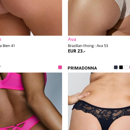
n
Ava
a Bien 41
Brazilian thong - Ava 53
EUR 23.-