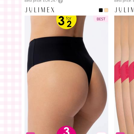
Best price
EUR 24.-
Best price
BEST